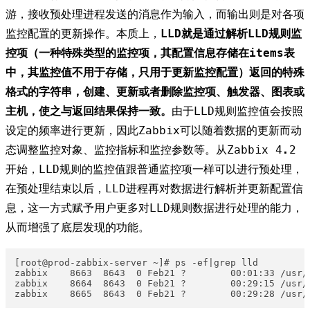
游，接收预处理进程发送的消息作为输入，而输出则是对各项
监控配置的更新操作。本质上，
LLD就是通过解析LLD规则监
控项（一种特殊类型的监控项，其配置信息存储在items表
中，其监控值不用于存储，只用于更新监控配置）返回的特殊
格式的字符串，创建、更新或者删除监控项、触发器、图表或
主机，使之与返回结果保持一致。
由于LLD规则监控值会按照
设定的频率进行更新，因此Zabbix可以随着数据的更新而动
态调整监控对象、监控指标和监控参数等。从Zabbix 4.2
开始，LLD规则的监控值跟普通监控项一样可以进行预处理，
在预处理结束以后，LLD进程再对数据进行解析并更新配置信
息，这一方式赋予用户更多对LLD规则数据进行处理的能力，
从而增强了底层发现的功能。
[root@prod-zabbix-server ~]# ps -ef|grep lld

zabbix    8663  8643  0 Feb21 ?        00:01:33 /usr/
zabbix    8664  8643  0 Feb21 ?        00:29:15 /usr/
zabbix    8665  8643  0 Feb21 ?        00:29:28 /usr/