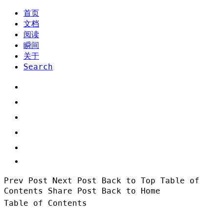
首页
文档
阅读
瞬间
关于
Search
Prev Post
Next Post
Back to Top
Table of
Contents
Share Post
Back to Home
Table of Contents