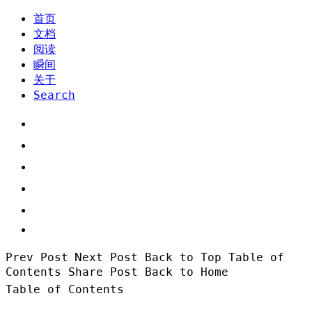
首页
文档
阅读
瞬间
关于
Search
Prev Post
Next Post
Back to Top
Table of
Contents
Share Post
Back to Home
Table of Contents