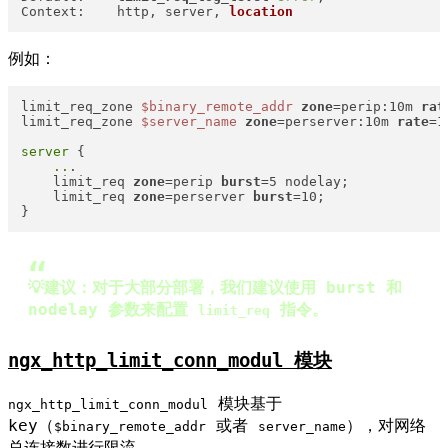
Context:    http, server, 
location
例如：
limit_req_zone 
$binary_remote_addr
zone
=perip:10m 
rat
limit_req_zone 
$server_name
zone
=perserver:10m 
rate
=1
server 
{

..
.

    limit_req 
zone
=perip 
burst
=5 nodelay;

    limit_req 
zone
=perserver 
burst
=10;

}
💡建议：对于大部分部署，我们建议使用 burst 和
nodelay 参数来配置
指令。
limit_req
ngx_http_limit_conn_modul 模块
模块基于
ngx_http_limit_conn_modul
key（
或者
），对网络
$binary_remote_addr
server_name
总连接数进行限流。