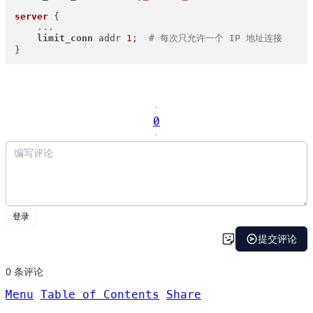
server
 {

    ...

limit_conn
 addr 
1
;  
# 每次只允许一个 IP 地址连接
}
0
Menu
Table of Contents
Share