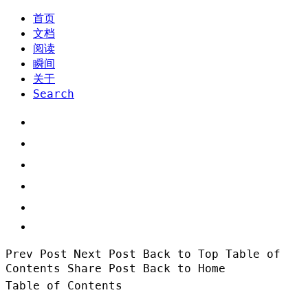
首页
文档
阅读
瞬间
关于
Search
Prev Post
Next Post
Back to Top
Table of
Contents
Share Post
Back to Home
Table of Contents