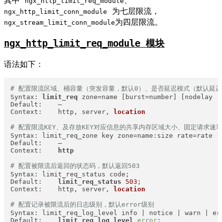
其中
、
ngx_http_limit_req_module
为七层限流，
ngx_http_limit_conn_module
为四层限流。
ngx_stream_limit_conn_module
ngx_http_limit_req_module 模块
语法如下：
# 配置限流区域、桶容量（突发容量，默认0）、是否延迟模式（默认延
Syntax: 
limit_req
 zone=name [burst=number] [nodelay | 
Default:    —

Context:    http, server, 
location
# 配置限流KEY、及存放KEY对应信息的共享内存区域大小、固定请求速率；此
Syntax: limit_req_zone key zone=name:size rate=rate [s
Default:    —

Context:    
http
# 配置被限流后返回的状态码，默认返回503
Syntax: limit_req_status code;

Default:    
limit_req_status
503
;

Context:    http, server, 
location
# 配置记录被限流后的日志级别，默认error级别
Syntax: limit_req_log_level info | notice | warn | err
Default:    
limit_req_log_level
error
;
