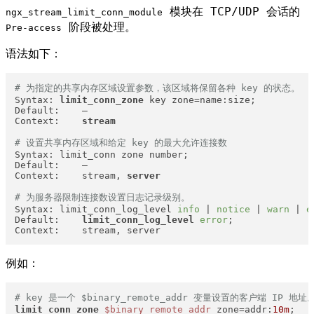
模块在 TCP/UDP 会话的
ngx_stream_limit_conn_module
阶段被处理。
Pre-access
语法如下：
# 为指定的共享内存区域设置参数，该区域将保留各种 key 的状态。
Syntax: 
limit_conn_zone
 key zone=name:size;

Default:    —

Context:    
stream
# 设置共享内存区域和给定 key 的最大允许连接数
Syntax: limit_conn zone number;

Default:    —

Context:    stream, 
server
# 为服务器限制连接数设置日志记录级别。
Syntax: limit_conn_log_level 
info
 | 
notice
 | 
warn
 | 
e
Default:    
limit_conn_log_level
error
;

Context:    stream, server
例如：
# key 是一个 $binary_remote_addr 变量设置的客户端 IP
limit_conn_zone
$binary_remote_addr
 zone=addr:
10m
;
