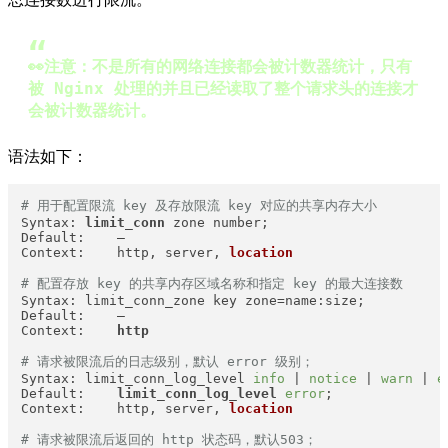
👀注意：不是所有的网络连接都会被计数器统计，只有
被 Nginx 处理的并且已经读取了整个请求头的连接才
会被计数器统计。
语法如下：
# 用于配置限流 key 及存放限流 key 对应的共享内存大小
Syntax: 
limit_conn
 zone number;

Default:    —

Context:    http, server, 
location
# 配置存放 key 的共享内存区域名称和指定 key 的最大连接数
Syntax: limit_conn_zone key zone=name:size;

Default:    —

Context:    
http
# 请求被限流后的日志级别，默认 error 级别；
Syntax: limit_conn_log_level 
info
 | 
notice
 | 
warn
 | 
e
Default:    
limit_conn_log_level
error
;

Context:    http, server, 
location
# 请求被限流后返回的 http 状态码，默认503；