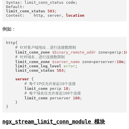
Syntax: limit_conn_status code;

limit_conn_status
503
;

Context:    http, server, 
location
例如：
http{

# 针对客户端地址，进行连接数限制
limit_conn_zone
$binary_remote_addr
 zone=perip:
10
# 针对域名，进行连接数限制
limit_conn_zone
$server_name
 zone=perserver:
10m
;

limit_conn_log_level
error
;

limit_conn_status
503
;

server
 {

# 每个IP仅允许发起10个连接
limit_conn
 perip 
10
;

# 每个域名仅允许发起100个连接
limit_conn
 perserver 
100
;

    }

}
ngx_stream_limit_conn_module 模块